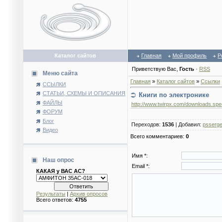
Каталог сайтов
Главная
Мой профиль
Р
Приветствую Вас
,
Гость
·
RSS
Меню сайта
Главная
»
Каталог сайтов
»
Ссылки
ССЫЛКИ
СТАТЬИ, СХЕМЫ И ОПИСАНИЯ
Книги по электронике
ФАЙЛЫ
http://www.twirpx.com/downloads.spec
ФОРУМ
Блог
Переходов
:
1536
|
Добавил
:
psserg
Видео
Всего комментариев
:
0
Имя *:
Наш опрос
Email *:
КАКАЯ у ВАС АС?
Результаты
|
Архив опросов
Всего ответов:
4755