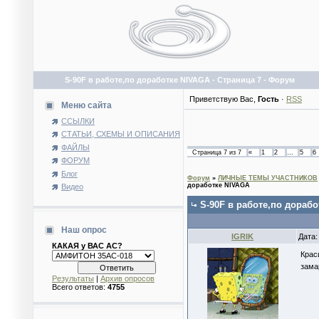
S-90F в работе,по доработке NIVAGA - Страница 7 - Форум
Приветствую Вас
,
Гость
·
RSS
Меню сайта
ССЫЛКИ
СТАТЬИ, СХЕМЫ И ОПИСАНИЯ
ФАЙЛЫ
Страница
7
из
7
«
1
2
…
5
6
ФОРУМ
Блог
Форум
»
ЛИЧНЫЕ ТЕМЫ УЧАСТНИКОВ
доработке NIVAGA
Видео
S-90F в работе,по дораб
Наш опрос
IGRIK
Дата:
КАКАЯ у ВАС АС?
Крас
зама
Результаты
|
Архив опросов
Всего ответов:
4755