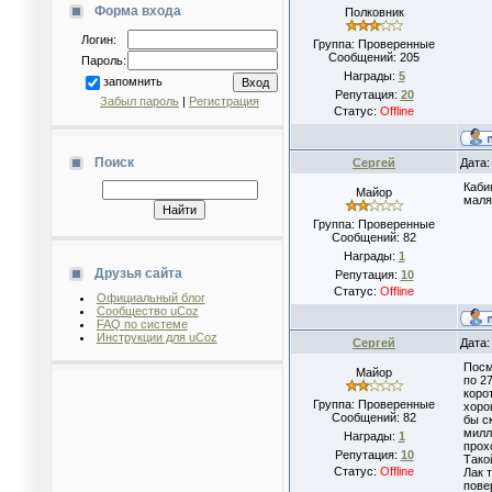
Форма входа
Полковник
Логин:
Группа: Проверенные
Сообщений:
205
Пароль:
Награды:
5
запомнить
Репутация:
20
Забыл пароль
|
Регистрация
Статус:
Offline
Поиск
Сергей
Дата:
Каби
Майор
маля
Группа: Проверенные
Сообщений:
82
Награды:
1
Друзья сайта
Репутация:
10
Статус:
Offline
Официальный блог
Сообщество uCoz
FAQ по системе
Инструкции для uCoz
Сергей
Дата:
Посм
Майор
по 2
коро
Группа: Проверенные
хоро
Сообщений:
82
бы с
милл
Награды:
1
прох
Репутация:
10
Тако
Статус:
Offline
Лак 
пове