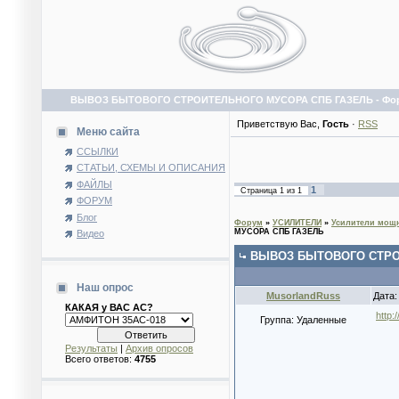
ВЫВОЗ БЫТОВОГО СТРОИТЕЛЬНОГО МУСОРА СПБ ГАЗЕЛЬ - Фо
Приветствую Вас
,
Гость
·
RSS
Меню сайта
ССЫЛКИ
СТАТЬИ, СХЕМЫ И ОПИСАНИЯ
ФАЙЛЫ
1
Страница
1
из
1
ФОРУМ
Блог
Форум
»
УСИЛИТЕЛИ
»
Усилители мощн
МУСОРА СПБ ГАЗЕЛЬ
Видео
ВЫВОЗ БЫТОВОГО СТРО
Наш опрос
MusorlandRuss
Дата:
КАКАЯ у ВАС АС?
http:
Группа: Удаленные
Результаты
|
Архив опросов
Всего ответов:
4755