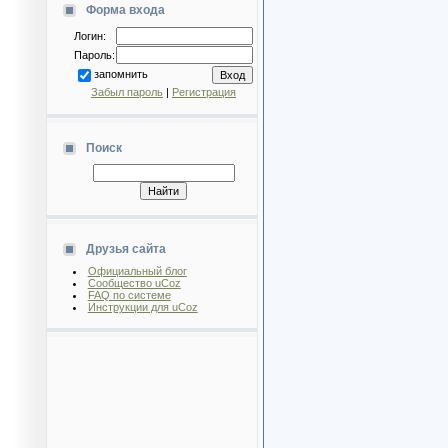
Форма входа
Логин:
Пароль:
запомнить
Забыл пароль
|
Регистрация
Поиск
Друзья сайта
Официальный блог
Сообщество uCoz
FAQ по системе
Инструкции для uCoz