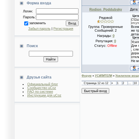
Форма входа
Rodion_Poddubsky
Дата:
Логин:
Цита
Пароль:
Рядовой
C52иc
запомнить
отсут
Группа: Проверенные
Всем
Забыл пароль
|
Регистрация
Сообщений:
2
же т
детал
Награды:
0
Цита
Репутация:
0
Усил
Поиск
Статус:
Offline
Для 
, сл
дора
откл
Не м
Форум
»
УСИЛИТЕЛИ
»
Усилители мощн
Друзья сайта
Страница
12
из
12
«
1
2
…
10
Официальный блог
Сообщество uCoz
FAQ по системе
Инструкции для uCoz