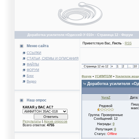
Доработка усилителя «Одиссей-У-010» - Страница 12 - Форум
Приветствую Вас
,
Гость
·
RSS
Меню сайта
ССЫЛКИ
СТАТЬИ, СХЕМЫ И ОПИСАНИЯ
ФАЙЛЫ
Страница
12
из
12
«
1
2
…
10
ФОРУМ
Блог
Форум
»
УСИЛИТЕЛИ
»
Усилители мощн
Видео
Доработка усилителя «Од
YuraZ
Дата:
Наш опрос
Пишу
Рядовой
КАКАЯ у ВАС АС?
маес
Группа: Проверенные
Сообщений:
12
Результаты
|
Архив опросов
Награды:
0
Всего ответов:
4755
Репутация:
0
Статус:
Offline