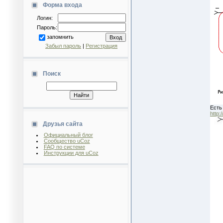
Форма входа
Логин:
Пароль:
запомнить
Забыл пароль
|
Регистрация
Поиск
Есть
http:
Друзья сайта
Официальный блог
Сообщество uCoz
FAQ по системе
Инструкции для uCoz