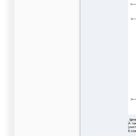
Цита
А та
умет
К со