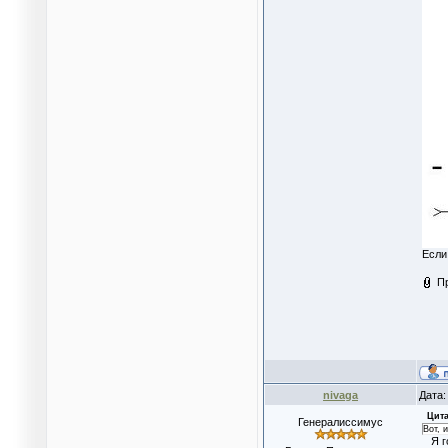
Если
П
nivaga
Дата:
Цита
Генералиссимус
Вот, 
Я го