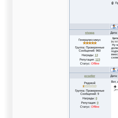
П
nivaga
Дата:
Цита
Генералиссимус
вы во
Ну м
Группа: Проверенные
долж
Сообщений:
960
подп
вмес
Награды:
13
схем
Репутация:
123
Статус:
Offline
pcseller
Дата:
Вот,
Рядовой
Группа: Проверенные
Сообщений:
9
Награды:
0
Репутация:
0
Статус:
Offline