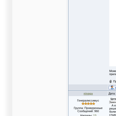
Може
прил
П
nivaga
Дата:
Цита
Генералиссимус
Замен
А ещ
Группа: Проверенные
реше
Сообщений:
960
боле
стык
Награды:
13