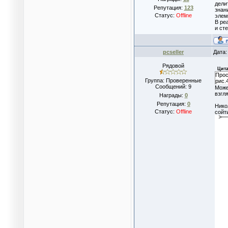
дели
Репутация:
123
знан
Статус:
Offline
элем
В ре
и ст
pcseller
Дата:
Рядовой
Цита
Прос
Группа: Проверенные
рис.
Сообщений:
9
Може
взгл
Награды:
0
Репутация:
0
Нико
Статус:
Offline
сойт