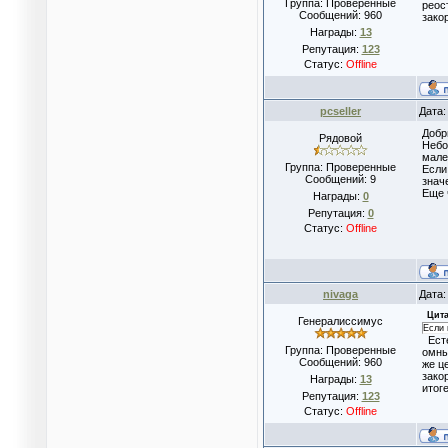
Группа: Проверенные
реос
Сообщений:
960
зако
Награды:
13
Репутация:
123
Статус:
Offline
pcseller
Дата:
Добр
Рядовой
Небо
мале
Группа: Проверенные
Если
Сообщений:
9
знач
Еще 
Награды:
0
Репутация:
0
Статус:
Offline
nivaga
Дата:
Цита
Генералиссимус
Если 
Есте
Группа: Проверенные
омны
Сообщений:
960
же ц
зако
Награды:
13
итог
Репутация:
123
Статус:
Offline