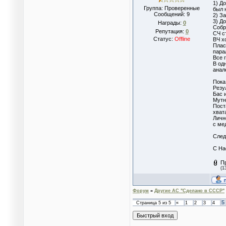
1) Д
Группа: Проверенные
был 
Сообщений:
9
2) З
3) Д
Награды:
0
Собр
Репутация:
0
СЧ с
Статус:
Offline
ВЧ х
Плас
пара
Все 
В од
анал
Пока
Резу
Бас 
Мутн
Пост
хват
Личн
с ме
След
С На
П
(1
Форум
»
Другие АС "Сделано в СССР"
5
Страница
5
из
5
«
1
2
3
4