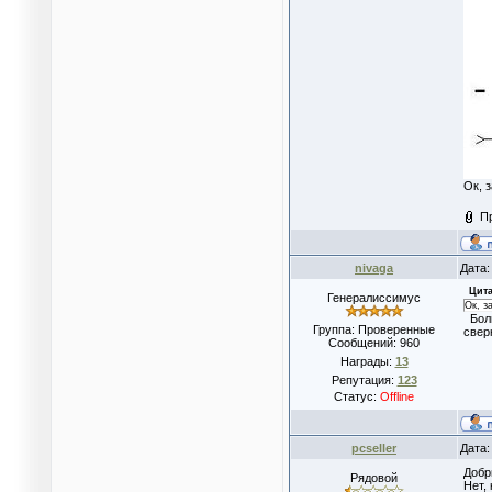
Ок, 
П
nivaga
Дата:
Цита
Генералиссимус
Ок, з
Боль
Группа: Проверенные
свер
Сообщений:
960
Награды:
13
Репутация:
123
Статус:
Offline
pcseller
Дата:
Добр
Рядовой
Нет,