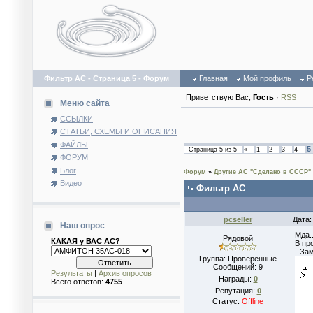
Фильтр АС - Страница 5 - Форум
Главная
Мой профиль
Р
Приветствую Вас
,
Гость
·
RSS
Меню сайта
ССЫЛКИ
СТАТЬИ, СХЕМЫ И ОПИСАНИЯ
ФАЙЛЫ
5
Страница
5
из
5
«
1
2
3
4
ФОРУМ
Блог
Форум
»
Другие АС "Сделано в СССР"
Видео
Фильтр АС
pcseller
Дата:
Наш опрос
Мда..
Рядовой
КАКАЯ у ВАС АС?
В пр
- За
Группа: Проверенные
Сообщений:
9
Результаты
|
Архив опросов
Награды:
0
Всего ответов:
4755
Репутация:
0
Статус:
Offline