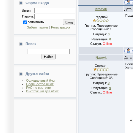
Форма входа
bredvitl
Дата:
Логин:
Подд
Пароль:
Рядовой
запомнить
Группа: Проверенные
Забыл пароль
|
Регистрация
Сообщений:
1
Награды:
0
Репутация:
0
Поиск
Статус:
Offline
Nagryk
Дата:
Всем
Сержант
Хоте
Друзья сайта
Группа: Проверенные
Сообщений:
35
Официальный блог
Награды:
0
Сообщество uCoz
FAQ по системе
Репутация:
9
Инструкции для uCoz
Статус:
Offline