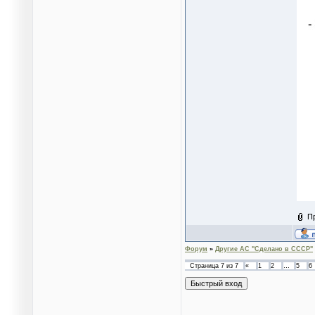
П
Форум
»
Другие АС "Сделано в СССР"
Страница
7
из
7
«
1
2
…
5
6