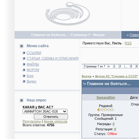
Главное не бояться... - Страница 7 - Форум
Главн
Приветствую Вас
,
Гость
·
RSS
Меню сайта
ССЫЛКИ
СТАТЬИ, СХЕМЫ И ОПИСАНИЯ
ФАЙЛЫ
Страница
7
из
7
«
1
2
…
5
6
ФОРУМ
Блог
Форум
»
Другие АС "Сделано в СССР"
Видео
Главное не бояться...
SamaraDim
Дата:
Наш опрос
Откр
Рядовой
КАКАЯ у ВАС АС?
Группа: Проверенные
Сообщений:
1
Результаты
|
Архив опросов
Награды:
0
Всего ответов:
4755
Репутация:
0
Статус:
Offline