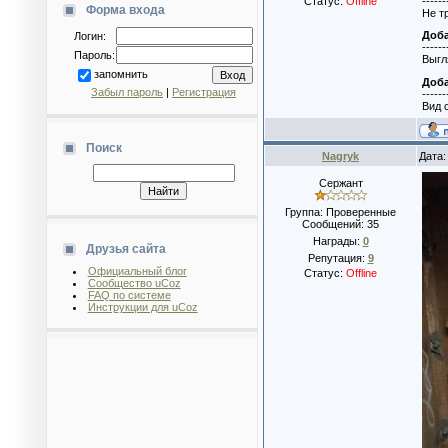
------
Статус:
Offline
Форма входа
Не т
Доб
Логин:
------
Пароль:
Выгл
запомнить
Доб
Забыл пароль
|
Регистрация
------
Вид 
Поиск
Nagryk
Дата:
Сержант
Группа: Проверенные
Сообщений:
35
Награды:
0
Друзья сайта
Репутация:
9
Официальный блог
Статус:
Offline
Сообщество uCoz
FAQ по системе
Инструкции для uCoz