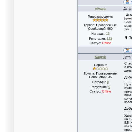
nivaga
Дата:
Цита
Генералиссимус
приме
Боле
Группа: Проверенные
макс
Сообщений:
960
лучш
Награды:
13
П
Репутация:
123
Статус:
Offline
Nagryk
Дата:
Спас
Сержант
с из
даль
Группа: Проверенные
Сообщений:
35
Доб
------
Награды:
0
Ну ч
Репутация:
9
изме
пред
Статус:
Offline
пока
коло
коло
Доб
------
Удив
на 1
5,5.
как 
приш