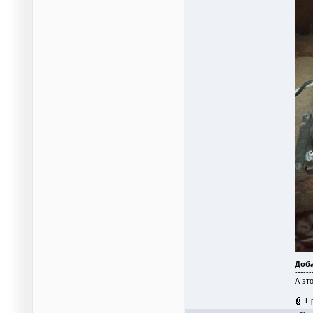
Доб
------
А эт
П