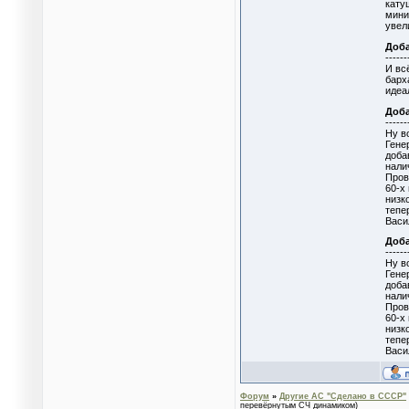
кату
мини
увел
Доб
------
И вс
барх
идеа
Доб
------
Ну в
Гене
доба
нали
Пров
60-х
низк
тепе
Васи
Доб
------
Ну в
Гене
доба
нали
Пров
60-х
низк
тепе
Васи
Форум
»
Другие АС "Сделано в СССР"
перевёрнутым СЧ динамиком)