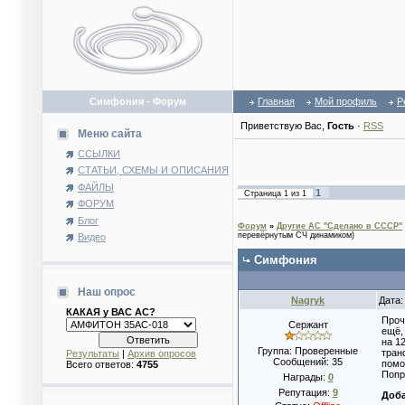
Симфония - Форум
Главная
Мой профиль
Р
Приветствую Вас
,
Гость
·
RSS
Меню сайта
ССЫЛКИ
СТАТЬИ, СХЕМЫ И ОПИСАНИЯ
ФАЙЛЫ
1
Страница
1
из
1
ФОРУМ
Блог
Форум
»
Другие АС "Сделано в СССР"
перевёрнутым СЧ динамиком)
Видео
Симфония
Наш опрос
Nagryk
Дата:
КАКАЯ у ВАС АС?
Проч
Сержант
ещё,
на 1
Группа: Проверенные
тран
Результаты
|
Архив опросов
Сообщений:
35
помо
Всего ответов:
4755
Попр
Награды:
0
Репутация:
9
Доб