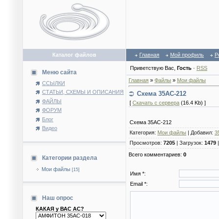
Каталог файлов
Главная
Мой профиль
Р
Приветствую Вас
,
Гость
·
RSS
Меню сайта
Главная
»
Файлы
»
Мои файлы
ССЫЛКИ
СТАТЬИ, СХЕМЫ И ОПИСАНИЯ
Схема 35АС-212
ФАЙЛЫ
[
Скачать с сервера
(16.4 Kb) ]
ФОРУМ
Блог
Схема 35АС-212
Видео
Категория
:
Мои файлы
|
Добавил
:
3
Просмотров
:
7205
|
Загрузок
:
1479
Всего комментариев
:
0
Категории раздела
Мои файлы
[15]
Имя *:
Email *:
Наш опрос
КАКАЯ у ВАС АС?