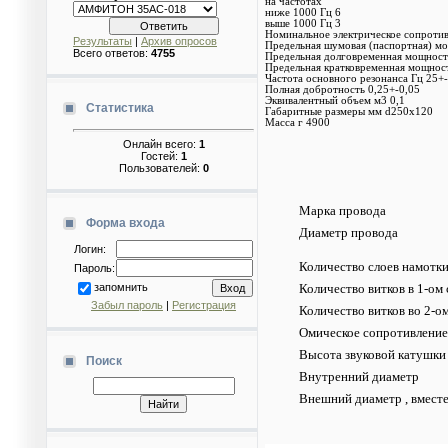
на частотах
ниже 1000 Гц 6
выше 1000 Гц 3
Номинальное электрическое сопроти
Результаты
|
Архив опросов
Предельная шумовая (паспортная) м
Всего ответов:
4755
Предельная долговременная мощност
Предельная кратковременная мощнос
Частота основного резонанса Гц 25+
Полная добротность 0,25+-0,05
Эквивалентный объем м3 0,1
Статистика
Габаритные размеры мм d250x120
Масса г 4900
Онлайн всего:
1
Гостей:
1
Пользователей:
0
Марка провода
Форма входа
Диаметр провода
Логин:
Количество слоев намотк
Пароль:
Количество витков в 1-ом 
запомнить
Забыл пароль
|
Регистрация
Количество витков во 2-ом
Омическое сопротивление
Высота звуковой катушки
Поиск
Внутренний диаметр
Внешний диаметр , вместе