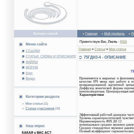
Каталог статей
Главная
Мой профиль
Р
Приветствую Вас
,
Гость
·
RSS
Меню сайта
Главная
»
Статьи
»
Мои статьи
ССЫЛКИ
СТАТЬИ, СХЕМЫ И ОПИСАНИЯ
75ГДН3-4 - ОПИСАНИЕ
ФАЙЛЫ
ФОРУМ
75ГД
Блог
Видео
Применяется в закрытых и фазоинв
качестве НЧ звена при работе в по
неэкранированной магнитной цепь
Диффузор конической формы переме
пенополиуретана. Центрирующая шайб
Характеристики
Категории раздела
Мои статьи
[11]
Статьи участников
[35]
Эффективный рабочий диапазон частот
Уровень характеристической чувстви
Неравномерность АЧХ Дб 12
номинаальное среднее звуковое давле
Наш опрос
Среднее стандартное звуковое давлен
Полный коэффициент гармонических 
КАКАЯ у ВАС АС?