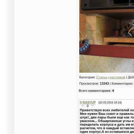
Категория
:
Статьи участников
|
Доб
Просмотров
:
13343
|
Комментарии
:
Всего комментариев
:
4
4
RA9YUP
(20.03.2016 19:24)
0
Приветствую всех любителей хо
Мне нужен Ваш совет и правильн
штук!, две пары были еще как т
ужасном... Обшарпанные углы к
переделать корпуса и дать им 
расчетом, что в каждый вставлю 
один корпус.А из оставшихся дв