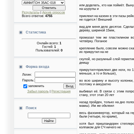
или доделать, кто как поймёт. Вын
на шурупы и
Результаты
|
Архив опросов
приклеил на казеин в эти пазы рейк
Всего ответов:
4755
не годится ! Внешний
вид для меня дело десятое. Сдела
дереву, шириной 15мм,
Статистика
промазал тем же пластилином вс
четвёрку. Поганое
Онлайн всего:
1
Гостей:
1
крепление было, совсем можно сказ
Пользователей:
0
их прикрутил на не
скупой, но разумный слой гермети
днищу
Форма входа
прикрутил+приклеил две ноги, по
меньше, а то и больше),
Логин:
Пароль:
во всю ширину и высоту колонки, 
поэтому и аккуратно
запомнить
выбивал её. В связи с этим попро
Забыл пароль
|
Регистрация
стану, этот этап 20 лет
назад пройден, только на дно пол
мамы). Им же обклеил
Поиск
весь фазоинвертор, который на ге
были (четыре, по краям),
хотя был пришпандорен степлеро
колпаком для СЧ ничего не