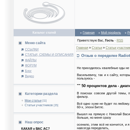
Каталог статей
Главная
Мой профиль
Р
Приветствую Вас
,
Гость
·
RSS
Меню сайта
Главная
»
Статьи
»
Статьи участни
ССЫЛКИ
СТАТЬИ, СХЕМЫ И ОПИСАНИЯ
Отзыв о переделке Radiot
ФАЙЛЫ
ФОРУМ
Не приходилось хвалебные оды не п
Блог
Васильевичу, так и к сайту, кото
Видео
пользуюсь -
"" 50 процентов дела - диаг
В поисках совсем другой темы, п
Категории раздела
фильтр.
Мои статьи
[11]
Всё одно хуже не будет по любому.
Статьи участников
[35]
60-х, эпохи Битлс.
Вышел на прямую с Николай Васил
больше, но меня сразу
Наш опрос
осенило, этим всё не кончится, и 
навсегда переделать,
КАКАЯ у ВАС АС?