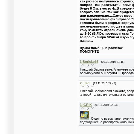
как раз всё получилось хорошо,
вопрос - как рассчитать новые 
будет 8 Ом, вместо 4х.В средне
сопротивление, так как придет
или параллельно....Самое прос
последовательно фильтры со "
колонки были в родных корпуса
последовательно, по две в кана
хочу заметить играли очень да
ас S-90 (B,F,D), поэтому я стал
то про фильтра NIVAGA,изучил у
нашел...
нужна помощь в расчетах
ПОМОГИТЕ
3
Borisko65
(01.01.2016 21:46)
0
Николай Васильевич. А можете пре
больно убого они звучат... Провод
2
uracl
(13.11.2015 22:48)
0
Николай Васильевич скажите, вопр
,второй только вч головка а остал
1
IGRIK
(09.11.2015 22:03)
0
Судя по всему мне тоже нуж
подходящее, а разбирать колонки к