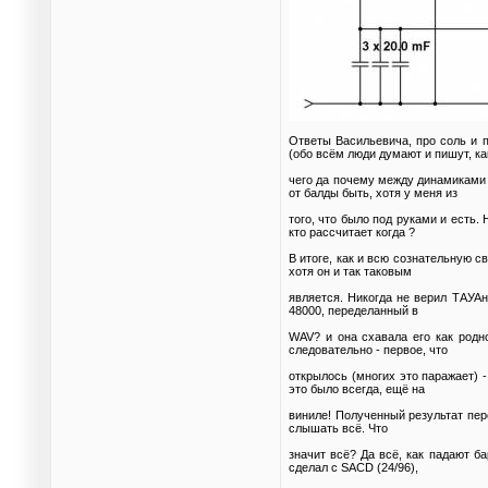
Ответы Васильевича, про соль и 
(обо всём люди думают и пишут, как 
чего да почему между динамиками 
от балды быть, хотя у меня из
того, что было под руками и есть
кто рассчитает когда ?
В итоге, как и всю сознательную с
хотя он и так таковым
является. Никогда не верил ТАУАн
48000, переделанный в
WAV? и она схавала его как родно
следовательно - первое, что
открылось (многих это паражает) 
это было всегда, ещё на
виниле! Полученный результат пер
слышать всё. Что
значит всё? Да всё, как падают б
сделал с SACD (24/96),