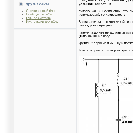
стал делать, вату оставил заводск
услышать как есть, и
Друзья сайта
Официальный блог
считаю как и Васильевич это п
Сообщество uCoz
использовал), согласившись с
FAQ по системе
Инструкции для uCoz
Васильевичем, что мол дизайн испо
они ведь на передней
панели, а до неё не должны звуки 
(типа как винил надо
крутить ? спросил я их... ну и порж
Теперь морока с фильтром: три раз