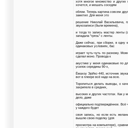
хотя многое множество и других 
хочется, и мешать соседям
облом. Теперь картина совсем дру
заметил. Для меня это
решение Николай Васильевича, пр
звукозаписи (были времена),
и тогда то запись мастер ленты (
западала "грязь" с ленты.
Даже сейчас, при сборке, в одну 
одинаковых условиях, бас
играет чуть-чуть по разному. Можн
сделал моно. Провода к
акустике у меня одинаковые по дл
усилок середины 90-х,
Ёмахоу ЭрИкс-440, источник звука
вот в плеере всё надо на всю.
Торопиться делать выводы, о каче
захрипело в средних,
высоких и других частотах. Как у 
дело, даже
официально подтверждённое. Всё чт
у каждого будет
своя запись, но если есть желан
вышлю свою поделку (для
просмотра на компьютере), сравни