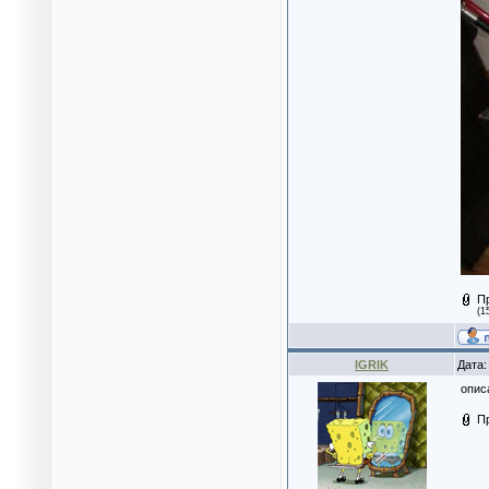
П
(1
IGRIK
Дата:
опис
П