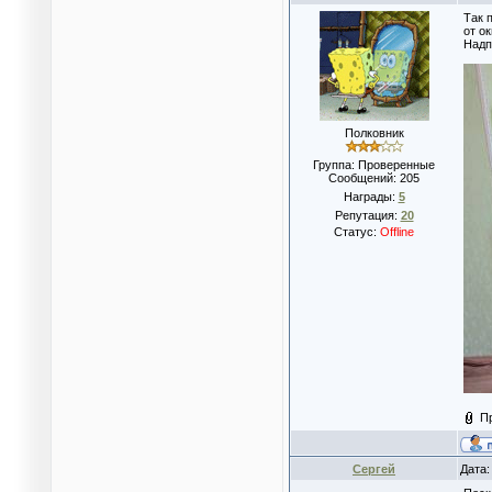
Так 
от о
Надп
Полковник
Группа: Проверенные
Сообщений:
205
Награды:
5
Репутация:
20
Статус:
Offline
П
Сергей
Дата: