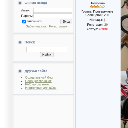
Форма входа
Полковник
Логин:
Группа: Проверенные
Сообщений:
205
Пароль:
Награды:
5
запомнить
Репутация:
20
Забыл пароль
|
Регистрация
Статус:
Offline
Поиск
Друзья сайта
Официальный блог
Сообщество uCoz
FAQ по системе
Инструкции для uCoz