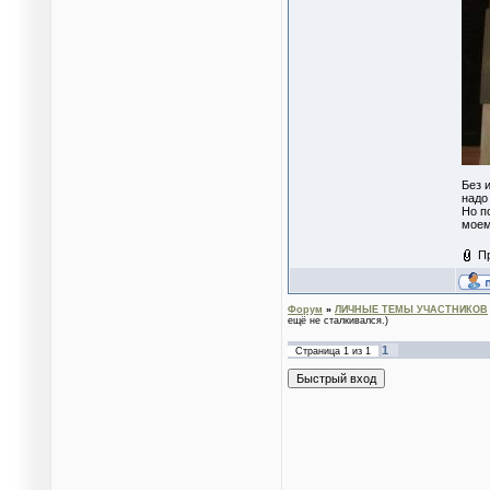
Без 
надо
Но п
моем
П
Форум
»
ЛИЧНЫЕ ТЕМЫ УЧАСТНИКОВ
ещё не сталкивался.)
1
Страница
1
из
1