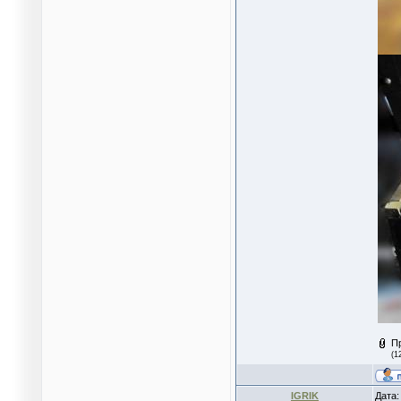
П
(1
IGRIK
Дата: