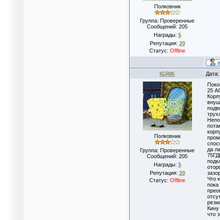
Полковник
Группа: Проверенные
Сообщений:
205
Награды:
5
Репутация:
20
Статус:
Offline
IGRIK
Дата:
Поко
25 А
Корп
внуш
подв
трух
Непо
пота
корп
Полковник
пром
спос
да л
Группа: Проверенные
75ГД
Сообщений:
205
подк
Награды:
5
отор
Репутация:
20
зазо
Что 
Статус:
Offline
пока
прео
отсу
рези
Кину
что э