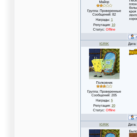
Песк
Майор
плох
боль
Группа: Проверенные
кроя
Сообщений:
82
лент
хоро
Награды:
1
Репутация:
10
Статус:
Offline
IGRIK
Дата:
Полковник
Группа: Проверенные
Сообщений:
205
Награды:
5
Репутация:
20
Статус:
Offline
IGRIK
Дата:
Был