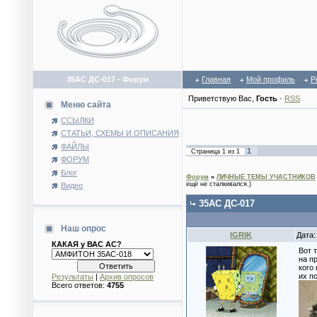
35АС ДС-017 - Форум
Главная
Мой профиль
Р
Приветствую Вас
,
Гость
·
RSS
Меню сайта
ССЫЛКИ
СТАТЬИ, СХЕМЫ И ОПИСАНИЯ
ФАЙЛЫ
1
Страница
1
из
1
ФОРУМ
Блог
Форум
»
ЛИЧНЫЕ ТЕМЫ УЧАСТНИКОВ
ещё не сталкивался.)
Видео
35АС ДС-017
Наш опрос
IGRIK
Дата:
КАКАЯ у ВАС АС?
Вот 
на пр
кого
их п
Результаты
|
Архив опросов
Всего ответов:
4755