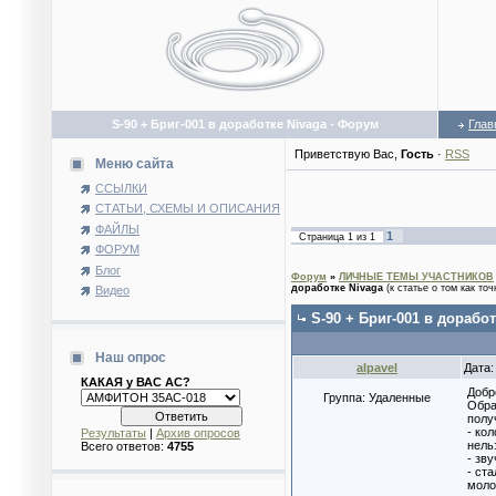
S-90 + Бриг-001 в доработке Nivaga - Форум
Глав
Приветствую Вас
,
Гость
·
RSS
Меню сайта
ССЫЛКИ
СТАТЬИ, СХЕМЫ И ОПИСАНИЯ
ФАЙЛЫ
1
Страница
1
из
1
ФОРУМ
Блог
Форум
»
ЛИЧНЫЕ ТЕМЫ УЧАСТНИКОВ
доработке Nivaga
(к статье о том как точ
Видео
S-90 + Бриг-001 в доработ
Наш опрос
alpavel
Дата:
КАКАЯ у ВАС АС?
Добр
Группа: Удаленные
Обра
полу
- ко
Результаты
|
Архив опросов
нель
Всего ответов:
4755
- зв
- ст
моло