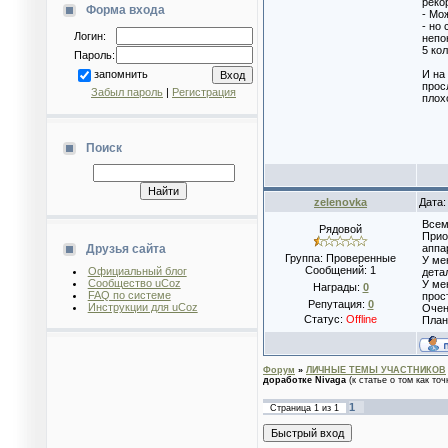
реко
Форма входа
- Мо
- но
Логин:
непо
5 ко
Пароль:
И на
запомнить
прос
Забыл пароль
|
Регистрация
плох
Поиск
zelenovka
Дата:
Всем
Рядовой
Прио
Друзья сайта
аппа
Группа: Проверенные
У ме
Сообщений:
1
Официальный блог
дета
Сообщество uCoz
У ме
Награды:
0
FAQ по системе
прос
Репутация:
0
Инструкции для uCoz
Очен
Статус:
Offline
План
Форум
»
ЛИЧНЫЕ ТЕМЫ УЧАСТНИКОВ
доработке Nivaga
(к статье о том как точ
1
Страница
1
из
1