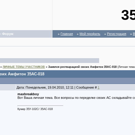
3
 - Форум
Главная
Мой профиль
Регистрация
В
»
ЛИЧНЫЕ ТЕМЫ УЧАСТНИКОВ
»
Занялся рестварацией своих Амфитон 35АС-018
(Личная тема
воих Амфитон 35АС-018
Дата: Понедельник, 19.04.2010, 12:11 | Сообщение #
1
maxbreakboy
Вот Ваша личная тема. Все вопросы по переделке своих АС складывайте с
Кумир 35У-102С/ 35АС-018