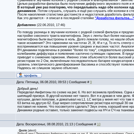
Сравнивать звучание колонок с родной схемой и альтернативной - заняти
Целью разработки фильтра было получение диффузного звукового поля и я
В который уже раз повторяю, что переделывать надо обе колонки 
динамиков
. Потом слушать, слушать и ещё раз слушать обе колонки в ст
После накопления статистики достоинств и недостатков доработать фильтр
Как это делается - я описал в последней статейке
"Доработка фильтра....
Добавлено
(22.06.2010, 17:46)
---------------------------------------------
По поводу разницы в звучании колонок с родной схемой фильтра и предла
настройке сквозного тракта магнитофона. Звук с ленты был более насыщен
магнитофона были выстроены в ноль. Долго ломали голову, но нашли объяс
такое искажения? Это гармоники на частотах 2f, 3f, 4f и т.д. То есть спек
воспринимается как повышение уровня средних и высоких частот. Аналоги
ВЧ динамики подключены в режиме "более по току", следовательно урован
колебаниям диффузора и появлению хаотично гуляющих гармоник. В предл
приводит к снижению гармоник. Именно этим объясняется более высокий ур
резисторам по 2 Ом, включённым последовательно батарее кондесаторов в
уровень электрического демпфирования басовика и способствуют появлен
Надеюсь не слишком заумно объяснил.
Дата: Пятница, 06.08.2010, 09:53 | Сообщение #
9
Добрый день!
Переделал Амфитоны по схеме на рис 6. Но вот возникла проблема. Одна к
шипящий призвук. В другой колонке нет такого. Вот я и думаю в чем дело
катушки, делил пополам, и доматывал на L1. LC метра у меня нет что там 
63 витка на другую 62. Еще мерил сопротивление резистора который 30 ом т
поставил не помню. Что посоветуете сделать? Звук очень хороший мне нра
Динамики родные оставил, только заменил подвесы на НЧ и СЧ на тканевые
Дата: Воскресенье, 08.08.2010, 21:13 | Сообщение #
10
Quote
(
alexti
)
Добрый день! Переделал Амфитоны по схеме на рис 6. Но вот возникла проблема. Одна к