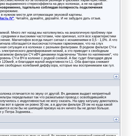
е бессмысленное из-за большой разницы в фазовых характеристиках.
рко выраженного стереоэффекта на двух колонках, а не на одной.
одновременно, тщательно соблюдая полярность подключения
ереорежиме.
 в нужном месте для оптимизации звуковой картины.
Часть IV"
. Читайте, думайте, дерзайте. И не забудьте дать отзыв.
гаемой. Много лет назад мы натолкнулись на аналогичную проблему при
 средними и высокими частотами, чем оригинал, хотя все характеристики
нение. Магнитофон всегда пишет сигнал с искажениями в 0,5 - 1,0%. А что
тр сигнала обогащается высокочастотными гармониками, что на слух
чная ситуация и в колонках с разными фильтрами. В родном фильтре СЧ и
ь электрического демпфирования низкий, а это приводит к свободным
агаемом фильтре СЧ иВЧ динамики подключены "более по напяжению", что
овень СЧ и ВЧ в колонке с родной схемой. А бас гудит благодаря двум
 120мкФ, и благодаря малой индуктивности L1. Оба фактора снижают
ию свободных колебаний диффузора, которые мы воспринимаем как гул.
олонка отличается по звуку от другой. Вч динамик выдает неприятный
. Фильтры переделывал так что разматывал провод с освободившийся
получилось с индуктивностью не могу сказать. На одну катушку домоталось
ак вот в одном он ровно 30 ом, а в другом фильтре 29 ом но куда какой
вится если бы не шипящий призвук на вч ничего бы не делал больше.
 у Петра Зодниева...
олонка отличается по звуку от другой. Вч динамик выдает неприятный шипящий призвук.