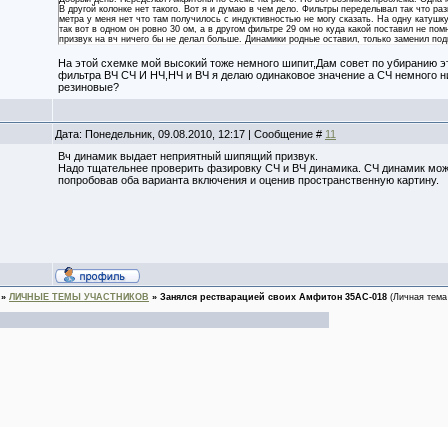
В другой колонке нет такого. Вот я и думаю в чем дело. Фильтры переделывал так что р
метра у меня нет что там получилось с индуктивностью не могу сказать. На одну катушк
так вот в одном он ровно 30 ом, а в другом фильтре 29 ом но куда какой поставил не п
призвук на вч ничего бы не делал больше. Динамики родные оставил, только заменил под
На этой схемке мой высокий тоже немного шипит,Дам совет по убиранию эт
фильтра ВЧ СЧ И НЧ,НЧ и ВЧ я делаю одинаковое значение а СЧ немного 
резиновые?
Дата: Понедельник, 09.08.2010, 12:17 | Сообщение #
11
Вч динамик выдает неприятный шипящий призвук.
Надо тщательнее проверить фазировку СЧ и ВЧ динамика. СЧ динамик можно
попробовав оба варианта включения и оценив пространственную картину.
»
ЛИЧНЫЕ ТЕМЫ УЧАСТНИКОВ
»
Занялся рестварацией своих Амфитон 35АС-018
(Личная тема