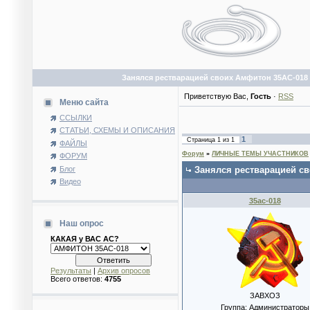
Занялся рестварацией своих Амфитон 35АС-018
Приветствую Вас
,
Гость
·
RSS
Меню сайта
ССЫЛКИ
СТАТЬИ, СХЕМЫ И ОПИСАНИЯ
1
Страница
1
из
1
ФАЙЛЫ
Форум
»
ЛИЧНЫЕ ТЕМЫ УЧАСТНИКОВ
ФОРУМ
Блог
Занялся рестварацией с
Видео
35ac-018
Наш опрос
КАКАЯ у ВАС АС?
Результаты
|
Архив опросов
Всего ответов:
4755
ЗАВХОЗ
Группа: Администраторы