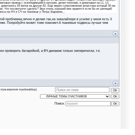
азматывал провод с освободившийся катушки, делил пополам, и доматывал на L1. LC
у домоталось 63 витка на другую 62. Еще мерил сопротивление резистора который 30 ом
омню. Что посоветуете сделать? Звук очень хороший мне нравится если бы не шипящий
весы на НЧ и СЧ на тканевые у Петра Зодниева...
ой проблемки,лично я делаю так,на эквалайзере в усилке у меня есть 3
ниже. Попробуйте может тоже поможет.А тканевые подвесы лучше чем
 проверить батарейкой, а ВЧ динамик только эмпирически, т.е.
 пользователя maxbreakboy)
Поиск: