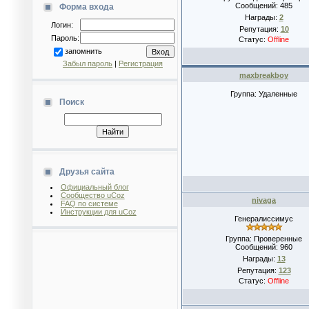
Сообщений:
485
Форма входа
Награды:
2
Логин:
Репутация:
10
Пароль:
Статус:
Offline
запомнить
Забыл пароль
|
Регистрация
maxbreakboy
Группа: Удаленные
Поиск
Друзья сайта
Официальный блог
Сообщество uCoz
nivaga
FAQ по системе
Инструкции для uCoz
Генералиссимус
Группа: Проверенные
Сообщений:
960
Награды:
13
Репутация:
123
Статус:
Offline