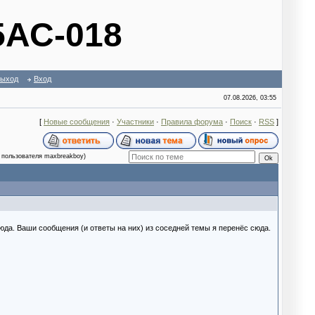
5АС-018
ыход
Вход
07.08.2026, 03:55
[
Новые сообщения
·
Участники
·
Правила форума
·
Поиск
·
RSS
]
 пользователя maxbreakboy)
юда. Ваши сообщения (и ответы на них) из соседней темы я перенёс сюда.