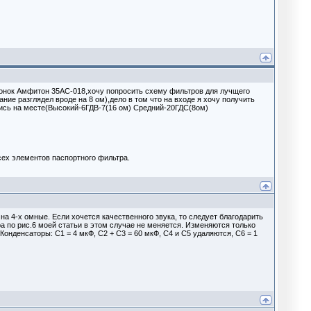
лонок Амфитон 35АС-018,хочу попросить схему фильтров для лучщего
ание разглядел вроде на 8 ом),дело в том что на входе я хочу получить
ались на месте(Высокий-6ГДВ-7(16 ом) Средний-20ГДС(8ом)
сех элементов паспортного фильтра.
а 4-х омные. Если хочется качественного звука, то следует благодарить
а по рис.6 моей статьи в этом случае не меняется. Изменяются только
 Конденсаторы: С1 = 4 мкФ, С2 + С3 = 60 мкФ, С4 и С5 удаляются, С6 = 1