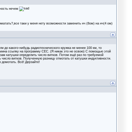
вность нечем
доматать?,все таки у меня нету возможности заменить нч (8ом) на нч(4 ом)
ли до какого-нибудь радиотехнического кружка не менее 100 км, то
мина ссылку на программу СЕС. (Я никак это не освою) С помощью этой
рам катушки определить число витков. Потом ещё раз по требуемой
 число витков. Полученную разницу отмотать от катушки индуктивности.
о домотать. Всё! Дерзайте!