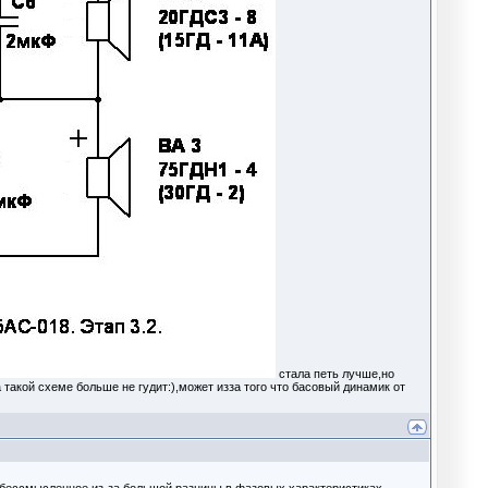
стала петь лучше,но
 такой схеме больше не гудит:),может изза того что басовый динамик от