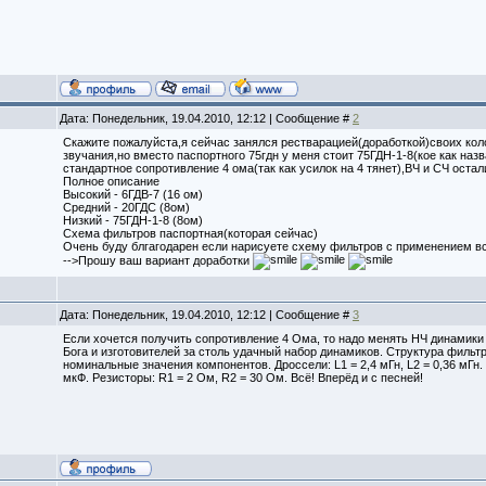
Дата: Понедельник, 19.04.2010, 12:12 | Сообщение #
2
Скажите пожалуйста,я сейчас занялся рестварацией(доработкой)своих ко
звучания,но вместо паспортного 75гдн у меня стоит 75ГДН-1-8(кое как назв
стандартное сопротивление 4 ома(так как усилок на 4 тянет),ВЧ и СЧ ост
Полное описание
Высокий - 6ГДВ-7 (16 ом)
Средний - 20ГДС (8ом)
Низкий - 75ГДН-1-8 (8ом)
Схема фильтров паспортная(которая сейчас)
Очень буду блгагодарен если нарисуете схему фильтров с применением в
-->Прошу ваш вариант доработки
Дата: Понедельник, 19.04.2010, 12:12 | Сообщение #
3
Если хочется получить сопротивление 4 Ома, то надо менять НЧ динамики н
Бога и изготовителей за столь удачный набор динамиков. Структура фильтр
номинальные значения компонентов. Дроссели: L1 = 2,4 мГн, L2 = 0,36 мГн.
мкФ. Резисторы: R1 = 2 Ом, R2 = 30 Ом. Всё! Вперёд и с песней!