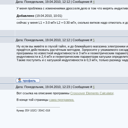
Дата: Понедельник, 19.04.2010, 12:12 | Сообщение #
4
У меня проблема с изменениями дросселя,дело в том что мерять индукти
Добавлено
(19.04.2010, 10:01)
---------------------------------------------
сейчас у меня L1 = 3.0 мГн L2 = 0.30 мГн, сколько витков надо отмотать и 
Дата: Понедельник, 19.04.2010, 12:12 | Сообщение #
5
Ну если вы живёте в глухой тайге, и до ближайшего магазина электроники и
придётся действовать расчётным методом. Запросите у уважаемого сисад
программы по известной индуктивности в 3 мГн и геометрическим парамет
индуктивности в 2,4 мГн и геометрическим параметрам катушки определить
Также поступить и с катушкой индуктивности в 0,3 мГн, только разницу над
Дата: Понедельник, 19.04.2010, 12:23 | Сообщение #
6
Вот ссылка на описание программы
Crossover Elements Calculator
.
В конце той страницы
сама программа.
Кумир 35У-102С/ 35АС-018