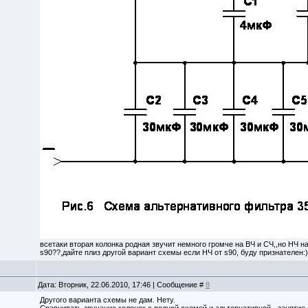
всетаки вторая колонка родная звучит немного громче на ВЧ и СЧ,,но НЧ на
s90??,дайте плиз другой вариант схемы если НЧ от s90, буду признателен:)
Дата: Вторник, 22.06.2010, 17:46 | Сообщение #
8
Другого варианта схемы не дам. Нету.