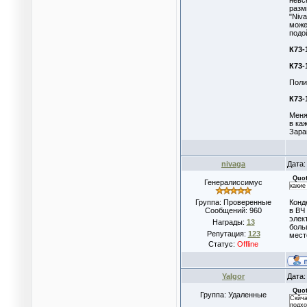
невс
разм
"Niv
може
подо
К73-
К73-
Поли
К73-
Меня
в каж
Зара
nivaga
Дата:
Quo
Генералиссимус
какие
Группа: Проверенные
Конд
Сообщений:
960
в ВЧ
элек
Награды:
13
боль
Репутация:
123
мест
Статус:
Offline
YaIgor
Дата:
Quo
Группа: Удаленные
Скйча
подхо