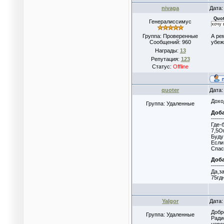
nivaga
Дата:
Quo
Генералиссимус
хочу 
Группа: Проверенные
А ре
Сообщений:
960
убеж
Награды:
13
Репутация:
123
Статус:
Offline
quoter
Дата:
Доход
Группа: Удаленные
Доб
------
Где-
7,5О
Буду
Если
Спас
Доб
------
Да,з
75гд
YaIgor
Дата:
Добр
Группа: Удаленные
Ради