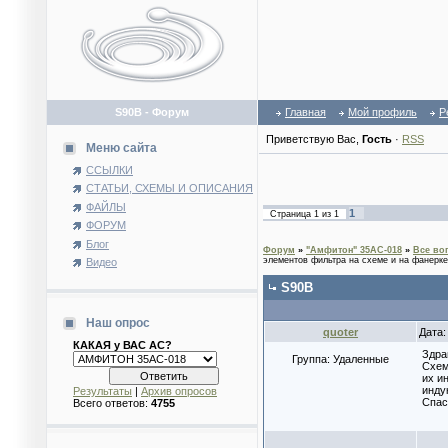
S90B - Форум
Главная
Мой профиль
Р
Приветствую Вас
,
Гость
·
RSS
Меню сайта
ССЫЛКИ
СТАТЬИ, СХЕМЫ И ОПИСАНИЯ
ФАЙЛЫ
1
Страница
1
из
1
ФОРУМ
Блог
Форум
»
"Амфитон" 35АС-018
»
Все во
элементов фильтра на схеме и на фанерке
Видео
S90B
Наш опрос
quoter
Дата:
КАКАЯ у ВАС АС?
Здра
Группа: Удаленные
Схем
их и
инду
Результаты
|
Архив опросов
Спас
Всего ответов:
4755