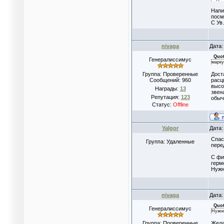
Напи
посм
С Ув.
nivaga
Дата:
Quo
Генералиссимус
марку
Группа: Проверенные
Дост
Сообщений:
960
расц
высо
Награды:
13
звен
Репутация:
123
обычн
Статус:
Offline
YaIgor
Дата:
Спас
Группа: Удаленные
пере
С фи
герм
Нужн
nivaga
Дата:
Quo
Генералиссимус
Нужно
Группа: Проверенные
Жела