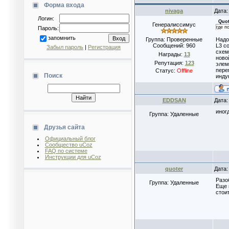
Форма входа
nivaga
Дата:
Логин:
Quo
Генералиссимус
где п
Пароль:
запомнить
Группа: Проверенные
Надо
Сообщений:
960
L3 с
Забыл пароль
|
Регистрация
схем
Награды:
13
ново
Репутация:
123
элем
пере
Статус:
Offline
Поиск
инду
EDDSAN
Дата:
иног
Группа: Удаленные
Друзья сайта
Официальный блог
Сообщество uCoz
FAQ по системе
Инструкции для uCoz
quoter
Дата:
Разо
Группа: Удаленные
Еще 
стои