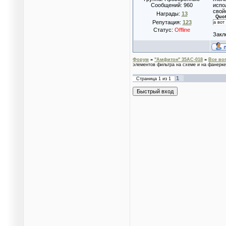
Сообщений:
960
испо
свой
Награды:
13
Quo
Репутация:
123
а вот
Статус:
Offline
Закл
Форум
»
"Амфитон" 35АС-018
»
Все во
элементов фильтра на схеме и на фанерке
1
Страница
1
из
1