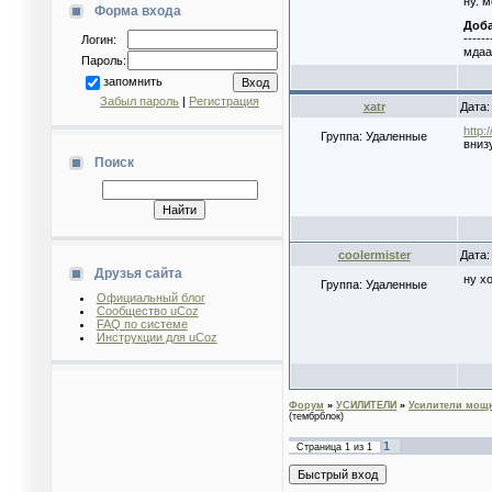
ну. 
Форма входа
Доб
------
Логин:
мдаа.
Пароль:
запомнить
Забыл пароль
|
Регистрация
xatr
Дата:
http:
Группа: Удаленные
вниз
Поиск
coolermister
Дата:
Друзья сайта
ну х
Группа: Удаленные
Официальный блог
Сообщество uCoz
FAQ по системе
Инструкции для uCoz
Форум
»
УСИЛИТЕЛИ
»
Усилители мощн
(тембрблок)
1
Страница
1
из
1