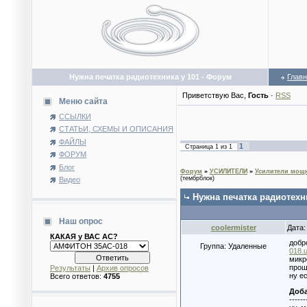
Нужна печатка радиотехника у 101 - Форум
Глав
Приветствую Вас
,
Гость
·
RSS
Меню сайта
ССЫЛКИ
СТАТЬИ, СХЕМЫ И ОПИСАНИЯ
ФАЙЛЫ
1
Страница
1
из
1
ФОРУМ
Блог
Форум
»
УСИЛИТЕЛИ
»
Усилители мощн
(тембрблок)
Видео
Нужна печатка радиотехн
Наш опрос
coolermister
Дата:
КАКАЯ у ВАС АС?
добр
Группа: Удаленные
018.u
микр
прощ
Результаты
|
Архив опросов
ну ес
Всего ответов:
4755
Доб
------