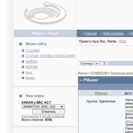
PMaster - Форум
Главная
Мой профиль
Р
Приветствую Вас
,
Гость
·
RSS
Меню сайта
ССЫЛКИ
СТАТЬИ, СХЕМЫ И ОПИСАНИЯ
ФАЙЛЫ
1
Страница
1
из
1
ФОРУМ
Блог
Форум
»
УСИЛИТЕЛИ
»
Усилители мощн
Видео
PMaster
PMaster
Дата:
Наш опрос
Орга
Группа: Удаленные
КАКАЯ у ВАС АС?
ремо
келл
Мод
мото
Результаты
|
Архив опросов
В ко
Всего ответов:
4755
двух
Треб
Горо
конт