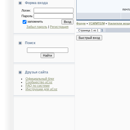
Форма входа
почт
Логин:
Пароль:
запомнить
Форум
»
УСИЛИТЕЛИ
»
Усилители мощн
Забыл пароль
|
Регистрация
1
Страница
1
из
1
Поиск
Друзья сайта
Официальный блог
Сообщество uCoz
FAQ по системе
Инструкции для uCoz