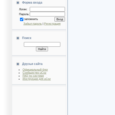
Форма входа
Логин:
Пароль:
запомнить
Забыл пароль
|
Регистрация
Поиск
Друзья сайта
Официальный блог
Сообщество uCoz
FAQ по системе
Инструкции для uCoz