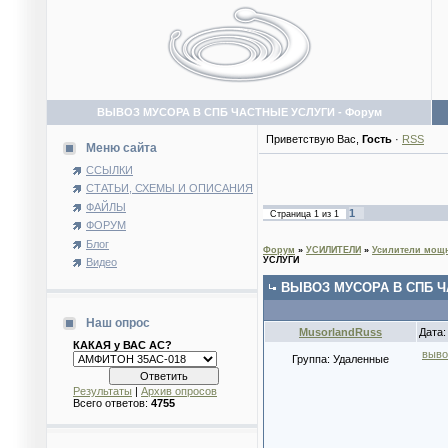
ВЫВОЗ МУСОРА В СПБ ЧАСТНЫЕ УСЛУГИ - Форум
Приветствую Вас
,
Гость
·
RSS
Меню сайта
ССЫЛКИ
СТАТЬИ, СХЕМЫ И ОПИСАНИЯ
ФАЙЛЫ
1
Страница
1
из
1
ФОРУМ
Блог
Форум
»
УСИЛИТЕЛИ
»
Усилители мощн
УСЛУГИ
Видео
ВЫВОЗ МУСОРА В СПБ 
Наш опрос
MusorlandRuss
Дата:
КАКАЯ у ВАС АС?
выво
Группа: Удаленные
Результаты
|
Архив опросов
Всего ответов:
4755