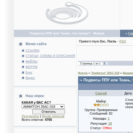
Подвесы ППУ или Ткань, что лучше? - Форум
Гл
Приветствую Вас
,
Гость
·
RSS
Меню сайта
ССЫЛКИ
СТАТЬИ, СХЕМЫ И ОПИСАНИЯ
ФАЙЛЫ
1
Страница
1
из
1
ФОРУМ
Блог
Форум
»
"Амфитон" 35АС-018
»
Динами
Видео
Подвесы ППУ или Ткань,
Сергей
Дата:
Наш опрос
Стол
Майор
КАКАЯ у ВАС АС?
проп
сказ
Группа: Проверенные
Сообщений:
82
Результаты
|
Архив опросов
Награды:
1
Всего ответов:
4755
Репутация:
10
Статус:
Offline