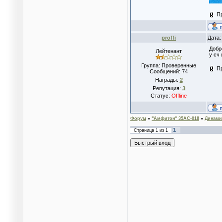
П
proffi
Дата:
Добр
Лейтенант
у сч
Группа: Проверенные
П
Сообщений:
74
Награды:
2
Репутация:
3
Статус:
Offline
Форум
»
"Амфитон" 35АС-018
»
Динами
1
Страница
1
из
1