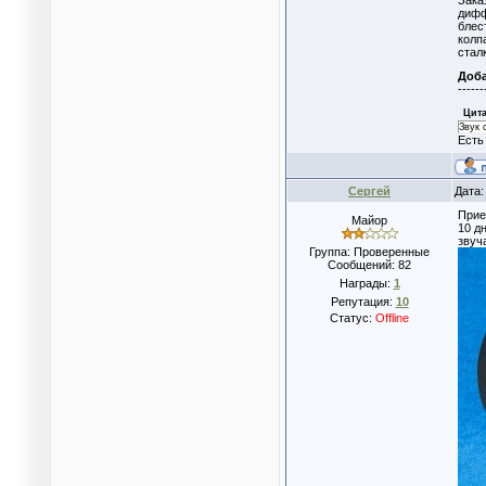
дифф
блес
колп
стал
Доб
------
Цита
Звук 
Есть
Сергей
Дата:
Прие
Майор
10 д
звуч
Группа: Проверенные
Сообщений:
82
Награды:
1
Репутация:
10
Статус:
Offline