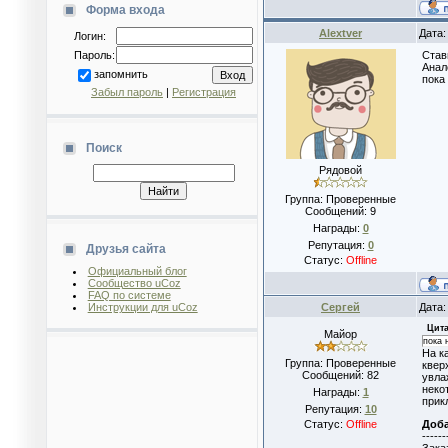
Форма входа
Alextver
Дата:
Логин:
Пароль:
Став
Анал
запомнить
пока
Забыл пароль
|
Регистрация
Поиск
Рядовой
Группа: Проверенные
Сообщений:
9
Награды:
0
Репутация:
0
Друзья сайта
Статус:
Offline
Официальный блог
Сообщество uCoz
FAQ по системе
Инструкции для uCoz
Сергей
Дата:
Цита
Майор
пока 
На к
Группа: Проверенные
квер
Сообщений:
82
увла
неко
Награды:
1
прик
Репутация:
10
Доб
Статус:
Offline
------
Зака