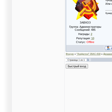
Или 
Кумир
ЗАВХОЗ
Группа: Администраторы
Сообщений:
485
Награды:
2
Репутация:
10
Статус:
Offline
Форум
»
"Амфитон" 35АС-018
»
Динами
1
Страница
1
из
1