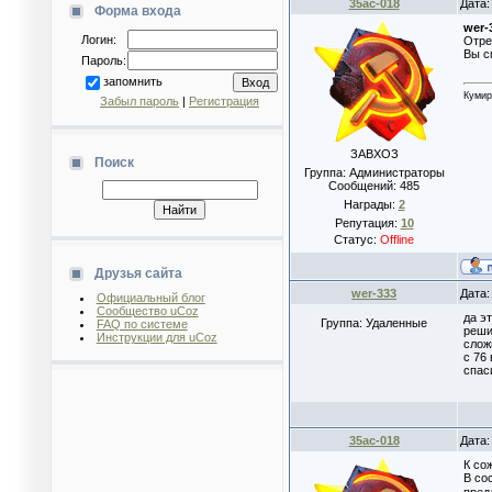
35ac-018
Дата:
Форма входа
wer-
Логин:
Отре
Вы с
Пароль:
запомнить
Кумир
Забыл пароль
|
Регистрация
ЗАВХОЗ
Поиск
Группа: Администраторы
Сообщений:
485
Награды:
2
Репутация:
10
Статус:
Offline
Друзья сайта
wer-333
Дата:
Официальный блог
Сообщество uCoz
да эт
Группа: Удаленные
FAQ по системе
реши
Инструкции для uCoz
слож
с 76
спас
35ac-018
Дата:
К со
В со
пред