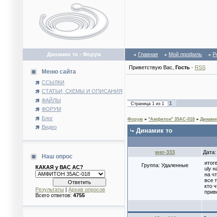
Динамик то - Форум
Главная
Мой профиль
Р
Приветствую Вас
,
Гость
·
RSS
Меню сайта
ССЫЛКИ
СТАТЬИ, СХЕМЫ И ОПИСАНИЯ
ФАЙЛЫ
1
Страница
1
из
1
ФОРУМ
Блог
Форум
»
"Амфитон" 35АС-018
»
Динами
Видео
Динамик то
wer-333
Дата:
Наш опрос
итог
Группа: Удаленные
КАКАЯ у ВАС АС?
uly н
на ч
все 
кто 
Результаты
|
Архив опросов
прив
Всего ответов:
4755