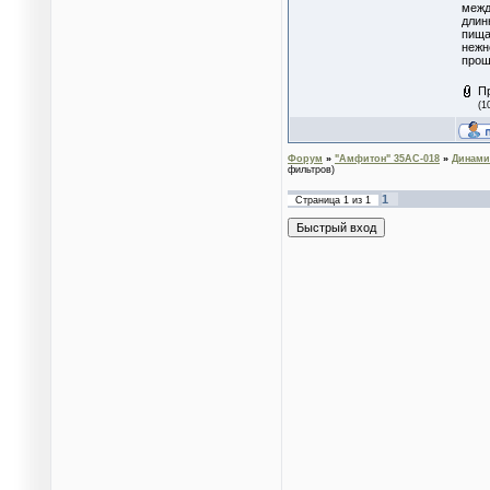
межд
длин
пищал
нежн
прош
П
(1
Форум
»
"Амфитон" 35АС-018
»
Динами
фильтров)
1
Страница
1
из
1