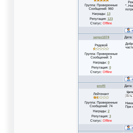
Реко
Группа: Проверенные
"..Н
Сообщений:
960
потр
Награды:
13
Репутация:
123
Статус:
Offline
sergo1074
Дата:
Добр
Рядовой
част
Группа: Проверенные
Сообщений:
3
Награды:
0
Репутация:
0
Статус:
Offline
proffi
Дата:
Цита
Лейтенант
.Есть
Группа: Проверенные
Ника
Сообщений:
74
При 
Награды:
2
Репутация:
3
Статус:
Offline