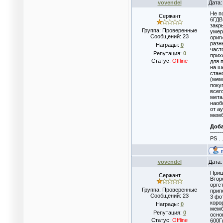
vovendel
Дата:
Не п
Сержант
6ГДВ
закр
Группа: Проверенные
умер
Сообщений:
23
ориг
разн
Награды:
0
част
Репутация:
0
прих
Статус:
Offline
для 
на ш
стан
(мем
поку
всего
мета
наоб
от а
мемб
Доб
------
PS . 
vovendel
Дата:
Приш
Сержант
Втор
оргс
Группа: Проверенные
прип
Сообщений:
23
3 фо
коро
Награды:
0
мемб
Репутация:
0
осно
Статус:
Offline
600Г