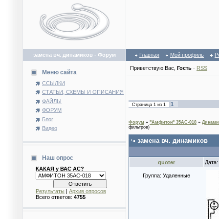
замена вч. динамиков - Форум
Главная
Мой профиль
Р
Приветствую Вас
,
Гость
·
RSS
Меню сайта
ССЫЛКИ
СТАТЬИ, СХЕМЫ И ОПИСАНИЯ
ФАЙЛЫ
1
Страница
1
из
1
ФОРУМ
Блог
Форум
»
"Амфитон" 35АС-018
»
Динами
фильтров)
Видео
замена вч. динамиков
Наш опрос
quoter
Дата:
КАКАЯ у ВАС АС?
Группа: Удаленные
Результаты
|
Архив опросов
Всего ответов:
4755