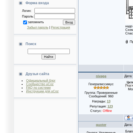
Форма входа
Логин:
Пароль:
запомнить
надо
Забыл пароль
|
Регистрация
Схем
Спас
П
Поиск
Друзья сайта
nivaga
Дата:
Официальный блог
Цита
Сообщество uCoz
Генералиссимус
Подск
FAQ по системе
Можн
Инструкции для uCoz
Группа: Проверенные
Сообщений:
960
Награды:
13
Репутация:
123
Статус:
Offline
quoter
Дата:
Благ
Группа: Удаленные