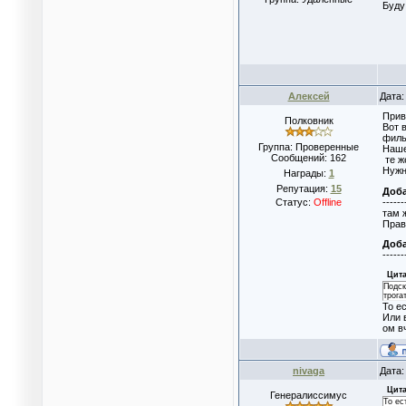
Буду
Алексей
Дата:
Прив
Полковник
Вот 
филь
Группа: Проверенные
Наше
Сообщений:
162
те ж
Нужн
Награды:
1
Репутация:
15
Доб
------
Статус:
Offline
там 
Прав
Доб
------
Цита
Подск
трога
То е
Или 
ом в
nivaga
Дата:
Цита
Генералиссимус
То ес