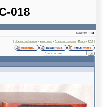
С-018
06.08.2026, 11:34
[
Новые сообщения
·
Участники
·
Правила форума
·
Поиск
·
RSS
]