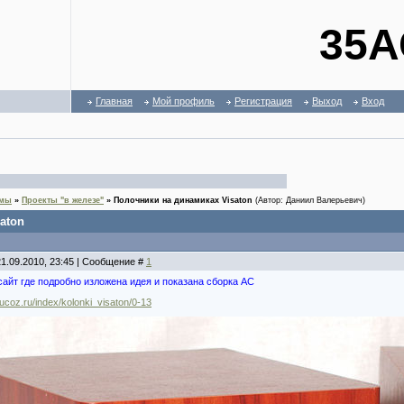
35А
Главная
Мой профиль
Регистрация
Выход
Вход
емы
»
Проекты "в железе"
»
Полочники на динамиках Visaton
(Автор: Даниил Валерьевич)
aton
21.09.2010, 23:45 | Сообщение #
1
сайт где подробно изложена идея и показана сборка АС
n.ucoz.ru/index/kolonki_visaton/0-13