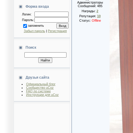
Администраторы
Сообщений:
485
Форма входа
Награды:
2
Логин:
Репутация:
10
Пароль:
Статус:
Offline
запомнить
Забыл пароль
|
Регистрация
Поиск
Друзья сайта
Официальный блог
Сообщество uCoz
FAQ по системе
Инструкции для uCoz