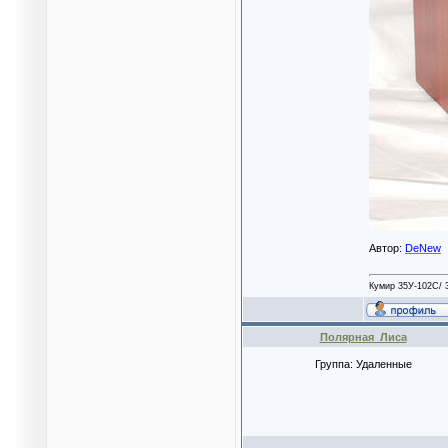
Автор:
DeNew
Кумир 35У-102С/ 
Полярная_Лиса
Группа: Удаленные