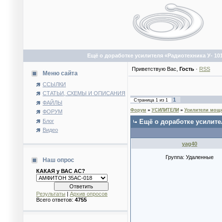
Ещё о доработке усилителя «Радиотехника У- 10
Приветствую Вас
,
Гость
·
RSS
Меню сайта
ССЫЛКИ
СТАТЬИ, СХЕМЫ И ОПИСАНИЯ
1
Страница
1
из
1
ФАЙЛЫ
Форум
»
УСИЛИТЕЛИ
»
Усилители мощн
ФОРУМ
Блог
Ещё о доработке усилите
Видео
yag40
Группа: Удаленные
Наш опрос
КАКАЯ у ВАС АС?
Результаты
|
Архив опросов
Всего ответов:
4755