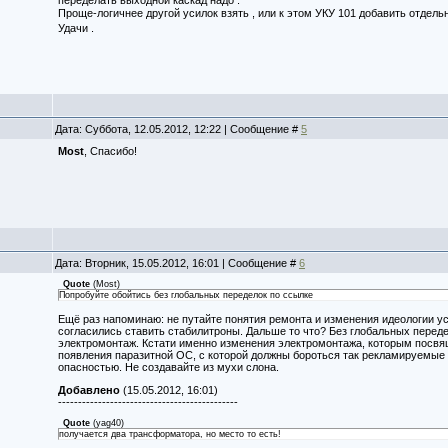
переделать выходной каскад надо .
Проще-логичнее другой усилок взять , или к этом УКУ 101 добавить отдел
Удачи .
Дата: Суббота, 12.05.2012, 12:22 | Сообщение #
5
Most
, Спасибо!
Дата: Вторник, 15.05.2012, 16:01 | Сообщение #
6
Quote
(
Most
)
Попробуйте обойтись без глобальных переделок по ссылке
Ещё раз напоминаю: не путайте понятия ремонта и изменения идеологии у
согласились ставить стабилитроны. Дальше то что? Без глобальных переде
электромонтаж. Кстати именно изменения электромонтажа, которым посвяще
появления паразитной ОС, с которой должны бороться так рекламируемые 
опасностью. Не создавайте из мухи слона.
Добавлено
(15.05.2012, 16:01)
---------------------------------------------
Quote
(
yag40
)
получается два трансформатора, но место то есть!