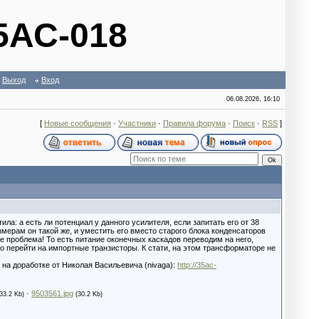
5АС-018
Выход
Вход
06.08.2026, 16:10
[
Новые сообщения
·
Участники
·
Правила форума
·
Поиск
·
RSS
]
а: а есть ли потенциал у данного усилителя, если запитать его от 38
азмерам он такой же, и уместить его вместо старого блока конденсаторов
е проблема! То есть питание оконечных каскадов переводим на него,
но перейти на импортные транзисторы. К стати, на этом трансформаторе не
 на доработке от Николая Васильевича (nivaga):
http://35ac-
·
9503561.jpg
(33.2 Kb)
(30.2 Kb)