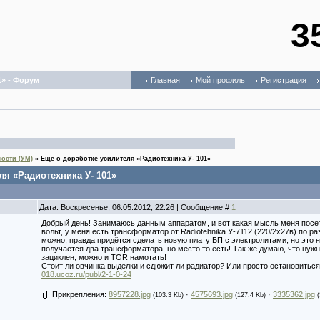
3
1» - Форум
Главная
Мой профиль
Регистрация
ости (УМ)
»
Ещё о доработке усилителя «Радиотехника У- 101»
ля «Радиотехника У- 101»
Дата: Воскресенье, 06.05.2012, 22:26 | Сообщение #
1
Добрый день! Занимаюсь данным аппаратом, и вот какая мысль меня посетил
вольт, у меня есть трансформатор от Radiotehnika У-7112 (220/2x27в) по р
можно, правда придётся сделать новую плату БП с электролитами, но это н
получается два трансформатора, но место то есть! Так же думаю, что нуж
зациклен, можно и TOR намотать!
Стоит ли овчинка выделки и сдюжит ли радиатор? Или просто остановиться
018.ucoz.ru/publ/2-1-0-24
Прикрепления:
8957228.jpg
·
4575693.jpg
·
3335362.jpg
(103.3 Kb)
(127.4 Kb)