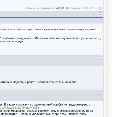
yag40
Сообщение отредактировал
-
Понедельник, 07.05.2012, 12:06
 и уместить его вместо старого блока конденсаторов можно, правда придётся сделать
 Разработчик был доволен. Информация была опубликована здесь на сайте,
ивную информацию.
начительно модернизировать, оставив только внешний вид.
ны . В ваших ссылках - устранение этой ошибки не предусмотрено .
2.ru/viewtopic.php?f=3&t=46016
.
личению мощности , сколько к приличному снижению искажений из-за
а поднимется . Реально увеличить мощу при этом - пересчитать-