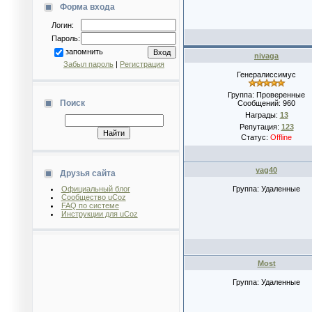
Форма входа
Логин:
Пароль:
запомнить
nivaga
Забыл пароль
|
Регистрация
Генералиссимус
Группа: Проверенные
Поиск
Сообщений:
960
Награды:
13
Репутация:
123
Статус:
Offline
yag40
Друзья сайта
Официальный блог
Группа: Удаленные
Сообщество uCoz
FAQ по системе
Инструкции для uCoz
Most
Группа: Удаленные