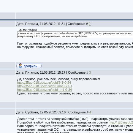
Дата: Пятница, 11.05.2012, 11:31 | Сообщение #
2
Quote
(
yag40
)
у меня есть трансформатор от Radiotehnika У-7112 (220/2x27в) по размерам он такой же,
новую плату БП с электролитами, но это не проблема!
Где-то год назад подобное решение уже предлагалось и реализовывалось.
на форуме. Уважаемый завхоз, помогите вытащить на свет божий эту арх
Дата: Пятница, 11.05.2012, 15:17 | Сообщение #
3
Да, спасибо, уже сам всё накопал, сижу перевариваю!
http://35ac-018.ucoz.ru/publ/2-1-0-24
http://35ac-018.ucoz.ru/forum/20-77-1
http://35ac-018.ucoz.ru/publ....-1-0-34
Единственное, что не могу решить, то это, просто его восстановить или з
Дата: Суббота, 12.05.2012, 09:16 | Сообщение #
4
Дело в том , что из-за заводской ошибки (-ли?) - параметры усилка завале
Попробуйте обойтись без глобальных переделок по ссылке
http://rt20.mybb
Ваш вариант : поднять питание вторым трансом приведёт не столько к уве
устранения паразитной ОС , т.е. заводского деффекта , субъективно - мощ