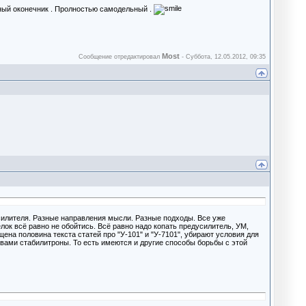
ьный оконечник . Пролностью самодельный .
Most
Сообщение отредактировал
-
Суббота, 12.05.2012, 09:35
силителя. Разные направления мысли. Разные подходы. Все уже
лок всё равно не обойтись. Всё равно надо копать предусилитель, УМ,
на половина текста статей про "У-101" и "У-7101", убирают условия для
вами стабилитроны. То есть имеются и другие способы борьбы с этой